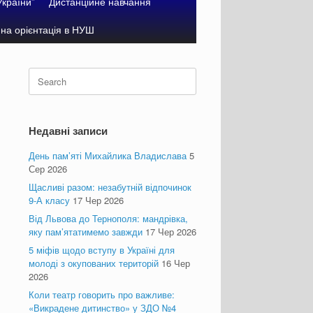
України”
Дистанційне навчання
на орієнтація в НУШ
Search
for:
Недавні записи
День пам’яті Михайлика Владислава
5
Сер 2026
Щасливі разом: незабутній відпочинок
9-А класу
17 Чер 2026
Від Львова до Тернополя: мандрівка,
яку пам’ятатимемо завжди
17 Чер 2026
5 міфів щодо вступу в Україні для
молоді з окупованих територій
16 Чер
2026
Коли театр говорить про важливе:
«Викрадене дитинство» у ЗДО №4