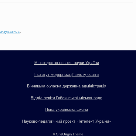
ризуватись
.
Міністерство освіти і науки України
Інститут модернізації змісту освіти
Вінницька обласна державна адміністрація
Відділ освіти Гайсинської міської ради
Нова українська школа
Науково-педагогічний проєкт «Інтелект України»
A
SiteOrigin
Theme