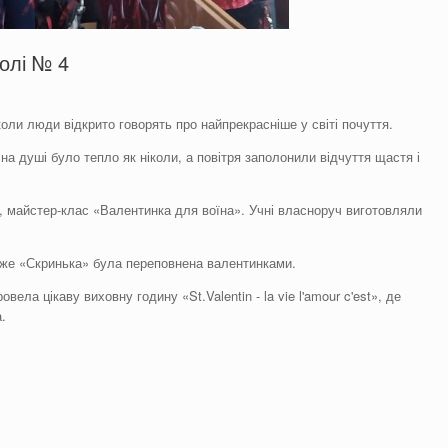
олі № 4
оли люди відкрито говорять про найпрекрасніше у світі почуття.
а душі було тепло як ніколи, а повітря заполонили відчуття щастя і
, майстер-клас «Валентинка для воїна». Учні власноруч виготовляли
же «Скринька» була переповнена валентинками.
ла цікаву виховну годину «St.Valentin - la vie l'amour c'est», де
.