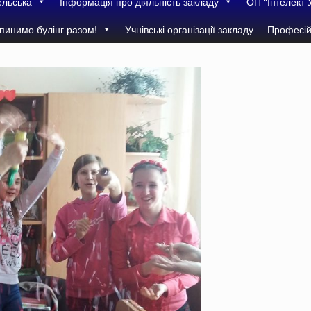
ельська
Інформація про діяльність закладу
ОП “Інтелект 
пинимо булінг разом!
Учнівські організації закладу
Професій