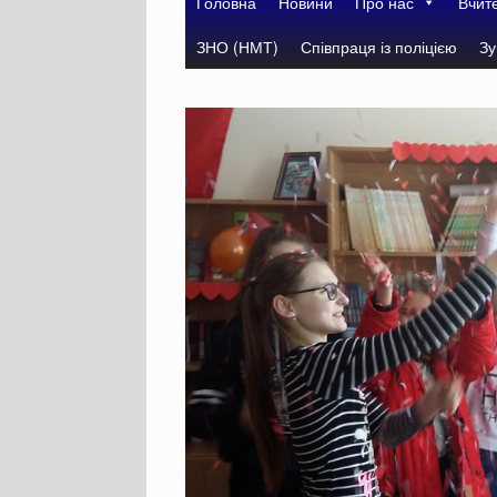
Головна
Новини
Про нас
Вчит
ЗНО (НМТ)
Співпраця із поліцією
Зу