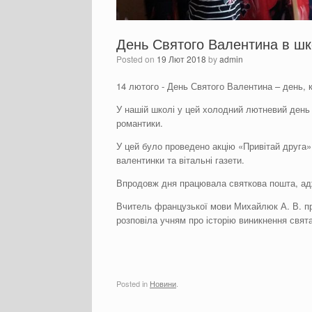
День Святого Валентина в шк
Posted on
19 Лют 2018
by
admin
14 лютого - День Святого Валентина – день, к
У нашій школі у цей холодний лютневий день н
романтики.
У цей було проведено акцію «Привітай друга»
валентинки та вітальні газети.
Впродовж дня працювала святкова пошта, ад
Вчитель французької мови Михайлюк А. В. прове
розповіла учням про історію виникнення свята
Posted in
Новини
.