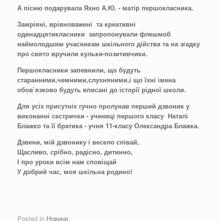
А пісню подарувала Яхно А.Ю. - матір першокласника.
Замріяні, врівноважені та креативні
одинадцятикласники запропонували флешмоб
наймолодшим учасникам шкільного дійства та на згадку
про свято вручили кульки-позитивчики.
Першокласники запевнили, що будуть
старанними,чемними,слухняними,і що їхні імена
обов`язково будуть вписані до історії рідної школи.
Для усіх присутніх гучно пролунав перший дзвоник у
виконанні сестрички - учениці першого класу Наталі
Блажко та її братика - учня 11-класу Олександра Блажка.
Дзвени, мій дзвонику і весело співай,
Щасливо, срібно, радісно, дитинно,
І про уроки всім нам сповіщай
У добрий час, моя шкільна родино!
Posted in
Новини
.