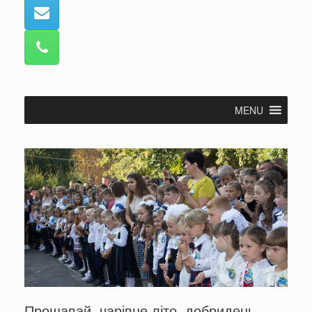
MENU
Прощавай, чарівне літо, добридень,