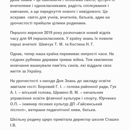
вчителями і однокласниками, радість спілкування і
навчання, а ще передчуття нового і невідомого. Це
яскраве свято для учнів, вчителів, батьків, адже на
урочистості прийшли цілими родинами.
Першого вересня 2019 року розпочався новий відлік
часу для 64 першокласників. У країну знань їх повели
перші вчителі Шевчук Т. М. та Костина Н. Г.
Однак, тепер наша країна переживає непрості часи. На
східних рубежах держави триває війна. Тож хвилиною
мовчання вшанували пам'ять синів, які віддали своє
життя за Україну.
На урочистості з нагоди Дня Знань до закладу освіти
завітали гості: Боровий Г. І. – голова районної ради, Гук
А. І. – міський голова, Шрамко В. М. – начальник
управління освіти фізичної культури і спорту, Юрченко
О.П. – інженер лісових культур ДП «Гайсинський
лісгосп», ветерани педагогічної ниви, батьки.
Шкільну родину щиро привітала директор школи Сташко
І.В.