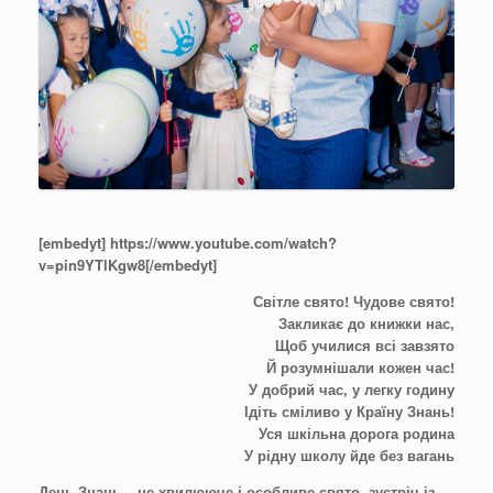
[embedyt] https://www.youtube.com/watch?
v=pin9YTlKgw8[/embedyt]
Світле свято! Чудове свято!
Закликає до книжки нас,
Щоб училися всі завзято
Й розумнішали кожен час!
У добрий час, у легку годину
Ідіть сміливо у Країну Знань!
Уся шкільна дорога родина
У рідну школу йде без вагань
День Знань – це хвилююче і особливе свято, зустріч із