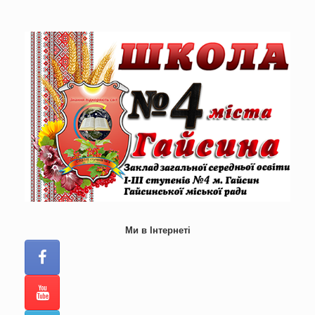
Skip
to
content
Ми в Інтернеті