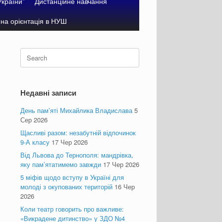
України”
Дистанційне навчання
на орієнтація в НУШ
Search
for:
Недавні записи
День пам’яті Михайлика Владислава
5
Сер 2026
Щасливі разом: незабутній відпочинок
9-А класу
17 Чер 2026
Від Львова до Тернополя: мандрівка,
яку пам’ятатимемо завжди
17 Чер 2026
5 міфів щодо вступу в Україні для
молоді з окупованих територій
16 Чер
2026
Коли театр говорить про важливе:
«Викрадене дитинство» у ЗДО №4