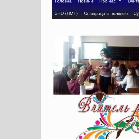
Головна
Новини
Про нас
Вчит
ЗНО (НМТ)
Співпраця із поліцією
Зу