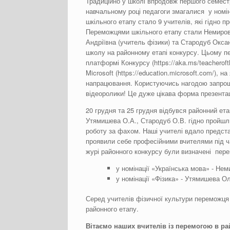
Традиційно у школі впродовж першого семест
навчальному році педагоги змагалися у номін
шкільного етапу стало 9 учителів, які гідно 
Переможцями шкільного етапу стали Немировс
Андріївна (учитель фізики) та Стародуб Окса
школу на районному етапі конкурсу. Цьому п
платформі Конкурсу (https://aka.ms/teacherof
Microsoft (https://education.microsoft.com/), 
напрацювання. Користуючись нагодою запрошую
відеоролики! Це дуже цікава форма презентац
20 грудня та 25 грудня відбувся районний ет
Утямишева О.А., Стародуб О.В. гідно пройшли 
роботу за фахом. Наші учителі вдало предста
проявили себе професійними вчителями під ч
журі районного конкурсу були визначені пере
у номінації «Українська мова» - Нем
у номінації «Фізика» - Утямишева О
Серед учителів фізичної культури переможця
районного етапу.
Вітаємо наших вчителів із перемогою в ра