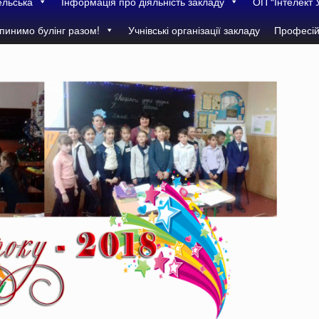
ельська
Інформація про діяльність закладу
ОП “Інтелект 
пинимо булінг разом!
Учнівські організації закладу
Професій