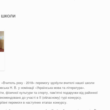
в школи
су «Вчитель року - 2018» перемогу здобули вчителі нашої школи
вська Н. В. у номінації «Українська мова та література».
и, фізичної культури та спорту, пам’ятні подарунки від районної
рекомендовано до участі в ІІ (обласному) турі конкурсу.
іївні перемоги в наступних етапах конкурсу.