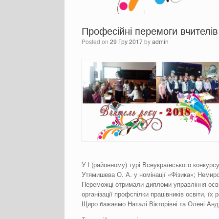
Професійні перемоги вчителі
Posted on
29 Гру 2017
by
admin
У І (районному) турі Всеукраїнського конкур
Утямишева О. А. у номінації «Фізика»; Немиро
Переможці отримали дипломи управління освіт
організації профспілки працівників освіти, їх 
Щиро бажаємо Наталі Вікторівні та Олені Андр