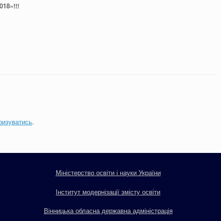
18»!!!
ризуватись
.
Міністерство освіти і науки України
Інститут модернізації змісту освіти
Вінницька обласна державна адміністрація