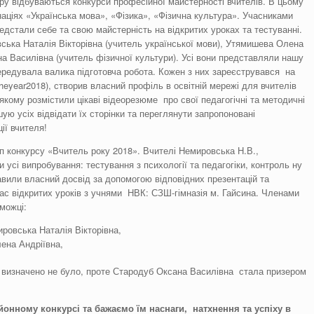
ру відбуваються конкурси професійної майстерності вчителів. В цьому
аціях «Українська мова», «Фізика», «Фізична культура». Учасниками
предстали себе та свою майстерність на відкритих уроках та тестуванні.
ька Наталія Вікторівна (учитель української мови), Утямишева Олена
на Василівна (учитель фізичної культури). Усі вони представляли нашу
ередувала валика підготовча робота. Кожен з них зареєструвався на
theyear2018), створив власний профіль в освітній мережі для вчителів
на якому розмістили цікаві відеорезюме про свої педагогічні та методичні
 усіх відвідати їх сторінки та переглянути запропоновані
ії вчителя!
ап конкурсу «Вчитель року 2018». Вчителі Немировська Н.В.,
усі випробування: тестування з психології та педагогіки, контроль ну
вили власний досвід за допомогою відповідних презентацій та
ас відкритих уроків з учнями НВК: СЗШ-гімназія м. Гайсина. Членами
можці:
ировська Наталія Вікторівна,
лена Андріївна,
 визначено не було, проте Стародуб Оксана Василівна стала призером
йонному конкурсі та бажаємо їм наснаги, натхнення та успіху в