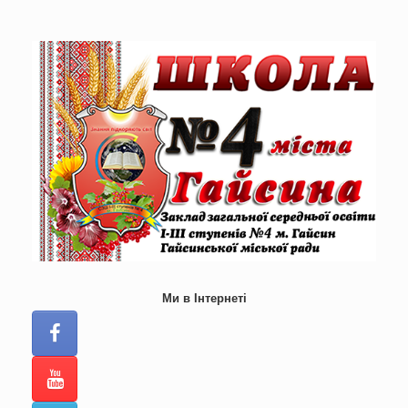
Skip
to
content
Ми в Інтернеті