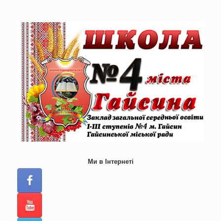
Skip
to
content
Ми в Інтернеті