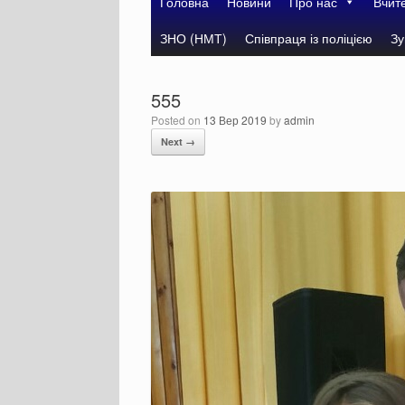
Головна
Новини
Про нас
Вчит
ЗНО (НМТ)
Співпраця із поліцією
Зу
555
Posted on
13 Вер 2019
by
admin
Next →