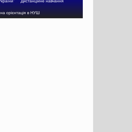
України”
Дистанційне навчання
на орієнтація в НУШ