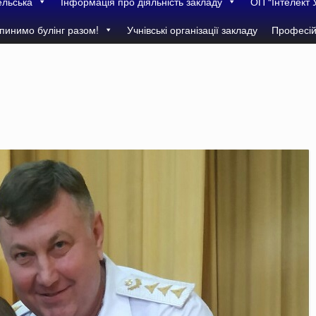
ельська
Інформація про діяльність закладу
ОП “Інтелект 
пинимо булінг разом!
Учнівські організації закладу
Професій