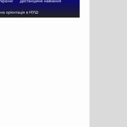
України”
Дистанційне навчання
на орієнтація в НУШ