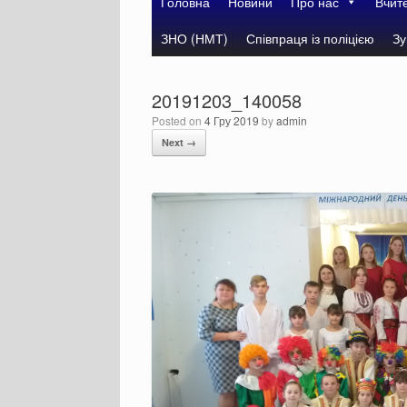
Головна
Новини
Про нас
Вчит
ЗНО (НМТ)
Співпраця із поліцією
Зу
20191203_140058
Posted on
4 Гру 2019
by
admin
Next →