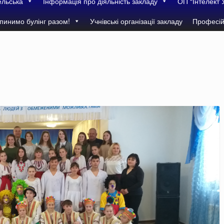
ельська
Інформація про діяльність закладу
ОП “Інтелект 
пинимо булінг разом!
Учнівські організації закладу
Професій