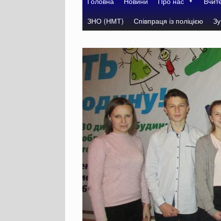
Головна
Новини
Про нас
Вчит
ЗНО (НМТ)
Співпраця із поліцією
Зу