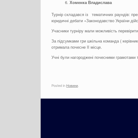
Хоменка Владислава
Турнір складався із тематичних раундів: пр
юридичні дебати «Законодавство України дійс
Учасники турніру мали можливість перевірити
За підсумками гри шкільна команда ( керівник
отримала почесне ІІ місце.
Учні були нагороджені почесними грамотами 
Posted in
Новини
.