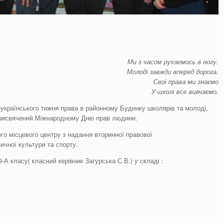
Ми з часом рухаємось в ногу.
Молоді завжди вперед дорога.
Свої права ми знаємо
У школі все вивчаємо.
українського тижня права в районному Будинку школярів та молоді,
 присвячений Міжнародному Дню прав людини.
ого місцевого центру з надання вторинної правової
ичної культури та спорту.
А класу( класний керівник Загурська С.В.) у складі :