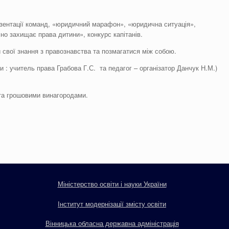
езентації команд, «юридичний марафон», «юридична ситуація»,
но захищає права дитини», конкурс капітанів.
 свої знання з правознавства та позмагатися між собою.
и : учитель права Грабова Г.С. та педагог – організатор Данчук Н.М.)
та грошовими винагородами.
Міністерство освіти і науки України
Інститут модернізації змісту освіти
Вінницька обласна державна адміністрація