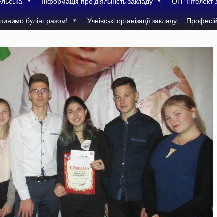
ельська
Інформація про діяльність закладу
ОП “Інтелект 
пинимо булінг разом!
Учнівські організації закладу
Професій