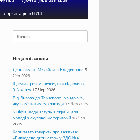
України”
Дистанційне навчання
на орієнтація в НУШ
Search
for:
Недавні записи
День пам’яті Михайлика Владислава
5
Сер 2026
Щасливі разом: незабутній відпочинок
9-А класу
17 Чер 2026
Від Львова до Тернополя: мандрівка,
яку пам’ятатимемо завжди
17 Чер 2026
5 міфів щодо вступу в Україні для
молоді з окупованих територій
16 Чер
2026
Коли театр говорить про важливе:
«Викрадене дитинство» у ЗДО №4