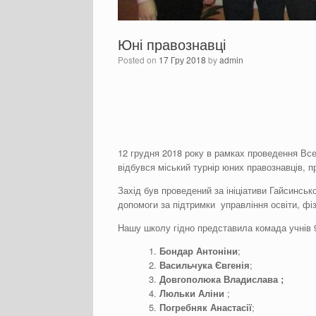
Юні правознавці
Posted on
17 Гру 2018
by
admin
12 грудня 2018 року в рамках проведення Все
відбувся міський турнір юних правознавців,
Захід був проведений за ініціативи Гайсинськ
допомоги за підтримки управління освіти, фіз
Нашу школу гідно представила комада учнів 9-
Бондар Антоніни
;
Васильчука Євгенія
;
Довгополюка Владислава
;
Люльки Аліни
;
Погребняк Анастасії
;