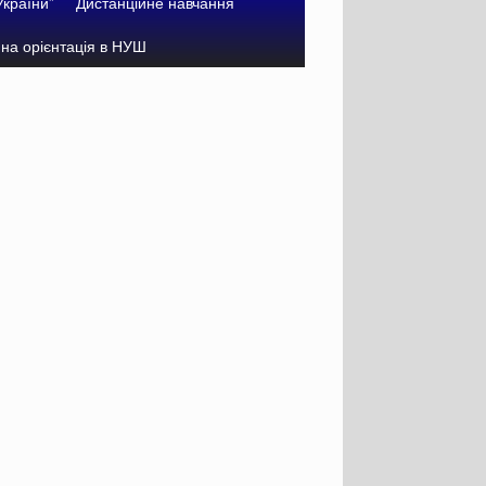
України”
Дистанційне навчання
на орієнтація в НУШ