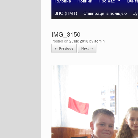
Головна
Новини
Про нас
Вчит
ЗНО (НМТ)
Співпраця із поліцією
Зу
IMG_3150
Posted on
2 Лис 2018
by
admin
← Previous
Next →