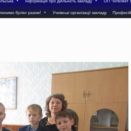
ельська
Інформація про діяльність закладу
ОП “Інтелект 
пинимо булінг разом!
Учнівські організації закладу
Професій