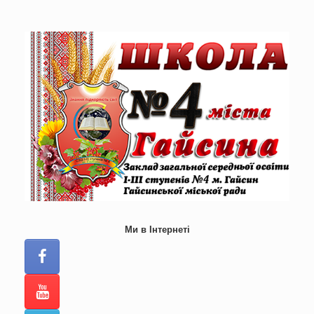
Skip
to
content
Ми в Інтернеті