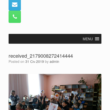
MENU
received_2179008272414444
Posted on
31 Січ 2019
by
admin