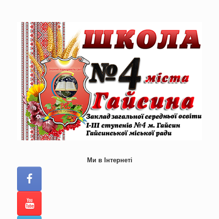
Skip
to
content
Ми в Інтернеті