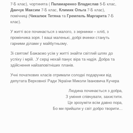
7-Б клас), чортинята (
Паламаренко Владислав
5-Б клас,
Данчук Максим
7-Б клас,
Климик
Ольга
7-Б клас),
помічниці (
Чикалюк
Тетяна
та
Гремпель
Маргарита
7-Б
клас).
У житті все починається з малого, з зернинки – хліб, з
промінчика зоря. І ваші маленькі, добрі вчинки стануть
гарними ділами у майбутньому.
Зі святом! Бажаємо усім у житті знайти світлий шлях до
успіху і мрій. .У серці нехай панує віра та надія. Добра та
здійснення найзаповітніших планів.
Учні початкових класів отримали солодкі подарунки від
депутата Верховної Ради України Миколи Івановича Кучера
Людина починається з добра,
З уміння співчувати, захистити.
Це зрозуміти всім давно пора,
Бо ми прийшли у світ добро творити…