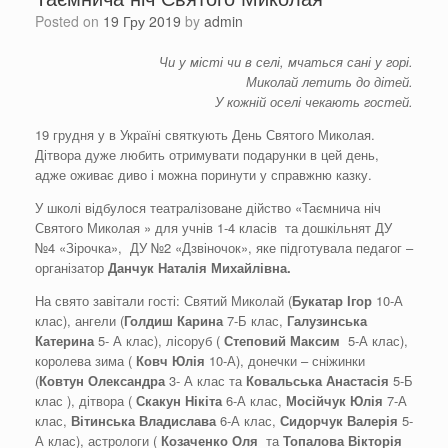
Posted on
19 Гру 2019
by
admin
Чи у місті чи в селі, мчаться сані у горі.
Миколай летить до дітей.
У кожній оселі чекають гостей.
19 грудня у в Україні святкують День Святого Миколая.
Дітвора дуже любить отримувати подарунки в цей день,
адже оживає диво і можна поринути у справжню казку.
У школі відбулося театралізоване дійство «Таємнича ніч
Святого Миколая » для учнів 1-4 класів та дошкільнят ДУ
№4 «Зірочка», ДУ №2 «Дзвіночок», яке підготувала педагог –
організатор
Данчук Наталія Михайлівна.
На свято завітали гості: Святий Миколай (
Букатар
Ігор
10-А
клас), ангели (
Голдиш
Карина
7-Б клас,
Галузинська
Катерина
5- А клас), лісоруб (
Степовий Максим
5-А клас),
королева зима (
Ковч
Юлія
10-А), донечки – сніжинки
(
Ковтун Олександра
3- А клас та
Ковальська Анастасія
5-Б
клас ), дітвора (
Скакун
Нікіта
6-А клас,
Мосійчук
Юлія
7-А
клас,
Вітинська
Владислава
6-А клас,
Сидорчук Валерія
5-
А клас), астрологи (
Козаченко Оля
та
Топалова
Вікторія