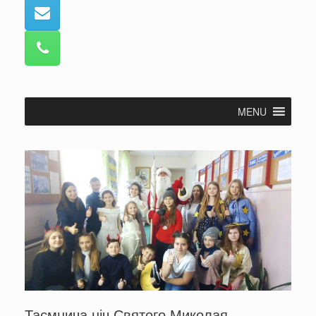
MENU
Таємнича ніч Святого Миколая