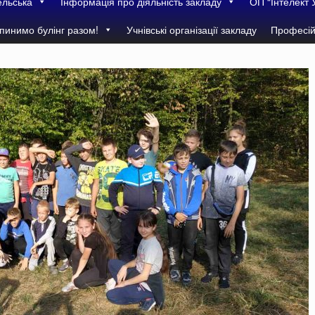
ельська
Інформація про діяльність закладу
ОП “Інтелект 
пинимо булінг разом!
Учнівські організації закладу
Професій