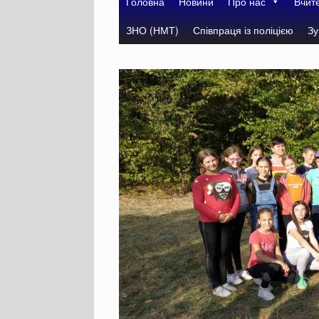
Головна
Новини
Про нас
Вчит
ЗНО (НМТ)
Співпраця із поліцією
Зу