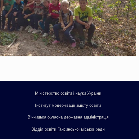
Міністерство освіти і науки України
Інститут модернізації змісту освіти
Вінницька обласна державна адміністрація
Відділ освіти Гайсинської міської ради