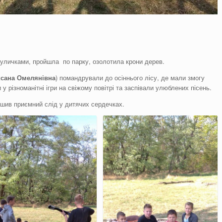
 вуличками, пройшла по парку, озолотила крони дерев.
сана Омелянівна
) помандрували до осіннього лісу, де мали змогу
різноманітні ігри на свіжому повітрі та заспівали улюблених пісень.
ишив приємний слід у дитячих сердечках.