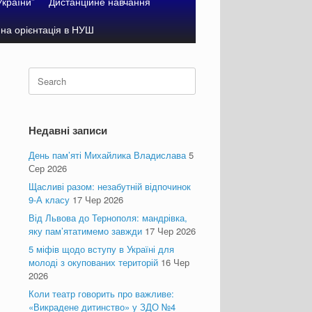
України”
Дистанційне навчання
на орієнтація в НУШ
Search
for:
Недавні записи
День пам’яті Михайлика Владислава
5
Сер 2026
Щасливі разом: незабутній відпочинок
9-А класу
17 Чер 2026
Від Львова до Тернополя: мандрівка,
яку пам’ятатимемо завжди
17 Чер 2026
5 міфів щодо вступу в Україні для
молоді з окупованих територій
16 Чер
2026
Коли театр говорить про важливе:
«Викрадене дитинство» у ЗДО №4