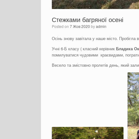
Стежками багряної осені
Posted on
7 Жов 2020
by
admin
Осінь знову завітала у наше місто. Пробігла
Учні 6-Б класу ( класний керівник
Бладика
Ок
помилуватися чудовими краєвидами, пограти у 
Весело та змістовно пролетів день, який зал