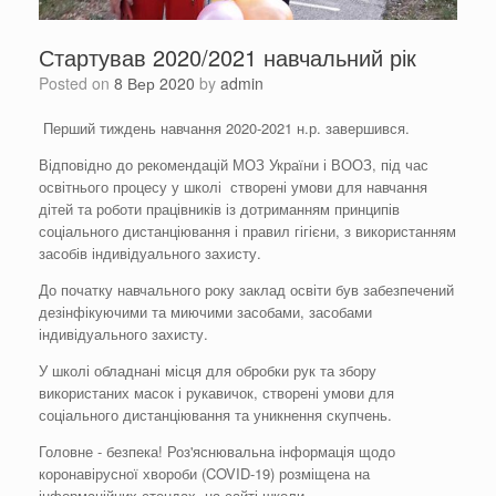
Стартував 2020/2021 навчальний рік
Posted on
8 Вер 2020
by
admin
Перший тиждень навчання 2020-2021 н.р. завершився.
Відповідно до рекомендацій МОЗ України і ВООЗ, під час
освітнього процесу у школі створені умови для навчання
дітей та роботи працівників із дотриманням принципів
соціального дистанціювання і правил гігієни, з використанням
засобів індивідуального захисту.
До початку навчального року заклад освіти був забезпечений
дезінфікуючими та миючими засобами, засобами
індивідуального захисту.
У школі обладнані місця для обробки рук та збору
використаних масок і рукавичок, створені умови для
соціального дистанціювання та уникнення скупчень.
Головне - безпека! Роз'яснювальна інформація щодо
коронавірусної хвороби (COVID-19) розміщена на
інформаційних стендах, на сайті школи.