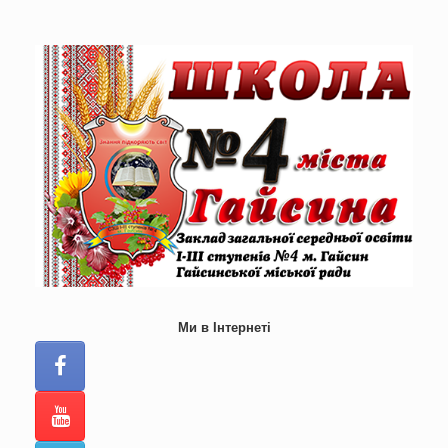
Skip
to
content
Ми в Інтернеті