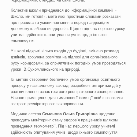
Колектив школи приєднався до інформаційної кампанії «
Школо, ми готові!», мета якої простими словами розказати
про правила та умови навчання в період пандемії,які
допоможуть зберегти здоров’я. Щодня під час першого уроку
учителі здійснюють опитування учнів щодо їхнього
самопочуття.
У школі відкриті кілька входів до будівлі, змінено розклад
дзвінків, зроблена розмітка на підлозі для організованого
руху коридорами, за сприятливих погодніх умов проводяться
уроки В.Сухомлинського на природі.
Із метою створення безпечних умов організації освітнього
процесу у навчальному закладі розроблені алгоритми дій у
разі виявлення ознак гострого респіраторного захворювання.
Наявне приміщення для тимчасової ізоляції осіб з ознаками
гострого респіраторного захворювання.
Медична сестра
Семенова Ольга Григорівна
щоденно
проводить моніторинг стану здоров’я працівників шляхом
проведення термометрії. Під час першого уроку учителі
здійснюють опитування учнів щодо їхнього самопочуття.