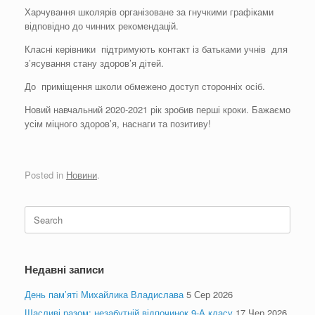
Харчування школярів організоване за гнучкими графіками
відповідно до чинних рекомендацій.
Класні керівники підтримують контакт із батьками учнів для
з’ясування стану здоров’я дітей.
До приміщення школи обмежено доступ сторонніх осіб.
Новий навчальний 2020-2021 рік зробив перші кроки. Бажаємо
усім міцного здоров’я, наснаги та позитиву!
Posted in
Новини
.
Search
for:
Недавні записи
День пам’яті Михайлика Владислава
5 Сер 2026
Щасливі разом: незабутній відпочинок 9-А класу
17 Чер 2026