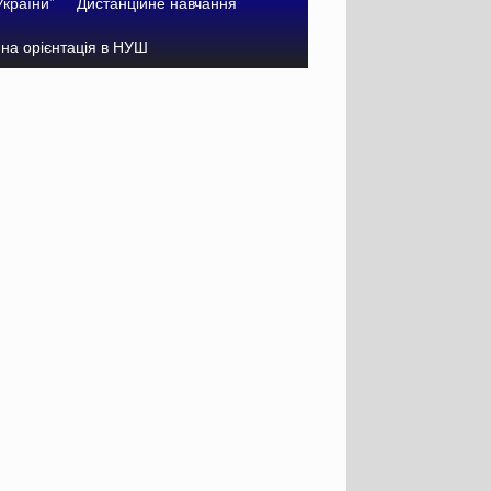
України”
Дистанційне навчання
на орієнтація в НУШ