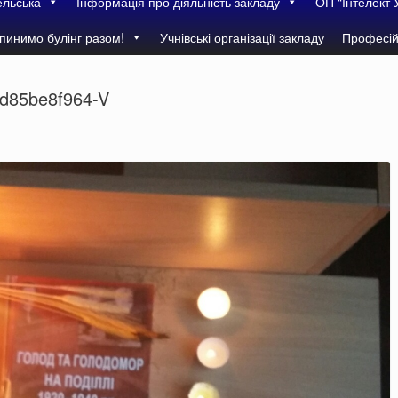
ельська
Інформація про діяльність закладу
ОП “Інтелект 
пинимо булінг разом!
Учнівські організації закладу
Професій
d85be8f964-V