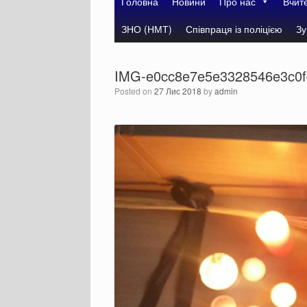
Головна
Новини
Про нас
Вчит
ЗНО (НМТ)
Співпраця із поліцією
Зу
IMG-e0cc8e7e5e3328546e3c0f
Posted on
27 Лис 2018
by
admin