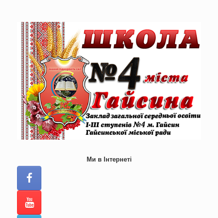
Skip
to
content
Ми в Інтернеті