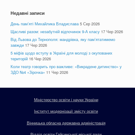
Недавні записи
День пам’яті Михайлика Владислава
5 Сер 2026
Щасливі разом: незабутній відпочинок 9-А класу
17 Чер 2026
Від Львова до Тернополя: мандрівка, яку пам’ятатимемо
завжди
17 Чер 2026
5 міфів щодо вступу в Україні для молоді з окупованих
територій
16 Чер 2026
Коли театр говорить про важливе: «Викрадене дитинство» у
ЗДО №4 «Зірочка»
11 Чер 2026
Міністерство освіти і науки України
Інститут модернізації змісту освіти
Вінницька обласна державна адміністрація
Відділ освіти Гайсинської міської ради