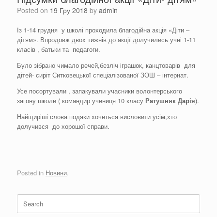
Posted on
19 Гру 2018
by
admin
Із 1-14 грудня у школі проходила благодійна акція «Діти –
дітям». Впродовж двох тижнів до акції долучились учні 1-11
класів , батьки та педагоги.
Було зібрано чимало речей,безліч іграшок, канцтоварів для
дітей- сиріт Ситковецької спеціалізованої ЗОШ – інтернат.
Усе посортували , запакували учасники волонтерського
загону школи ( командир учениця 10 класу
Ратушняк Дарія
).
Найщиріші слова подяки хочеться висловити усім,хто
долучився до хорошої справи.
Posted in
Новини
.
Search
for: