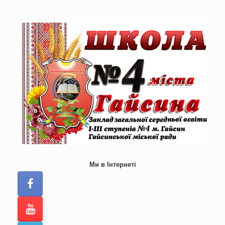
Skip
to
content
Ми в Інтернеті