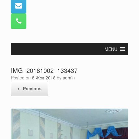
MENU
IMG_20181002_133437
Posted on
8 Жов 2018
by
admin
← Previous