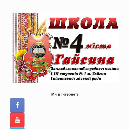
Skip
to
content
Ми в Інтернеті