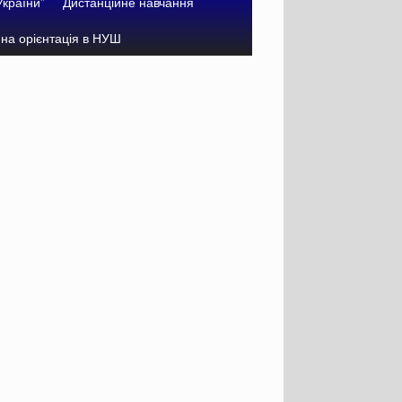
України”
Дистанційне навчання
на орієнтація в НУШ