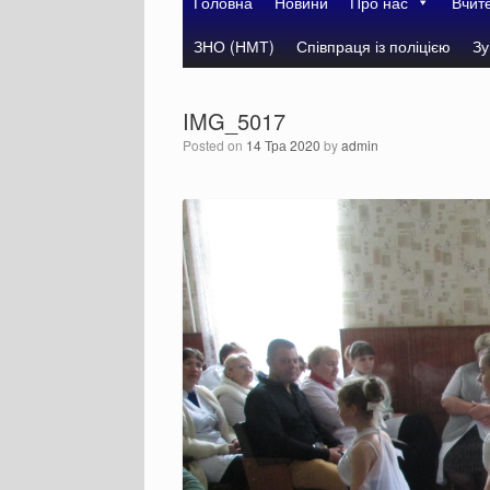
Головна
Новини
Про нас
Вчит
ЗНО (НМТ)
Співпраця із поліцією
Зу
IMG_5017
Posted on
14 Тра 2020
by
admin