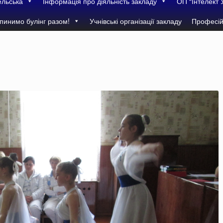
ельська
Інформація про діяльність закладу
ОП “Інтелект 
пинимо булінг разом!
Учнівські організації закладу
Професій