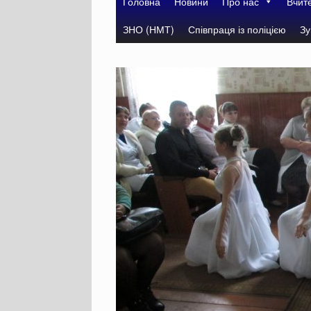
Головна
Новини
Про нас
Вчит
ЗНО (НМТ)
Співпраця із поліцією
Зу