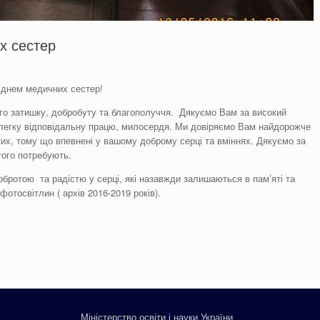
х сестер
 днем медичних сестер!
ого затишку, добробуту та благополуччя. Дякуємо Вам за високий
елегку відповідальну працю, милосердя. Ми довіряємо Вам найдорожче
ьких, тому що впевнені у вашому доброму серці та вміннях. Дякуємо за
 того потребують.
добротою та радістю у серці, які назавжди залишаються в пам’яті та
отосвітлин ( архів 2016-2019 років).
Міністерство освіти і науки України