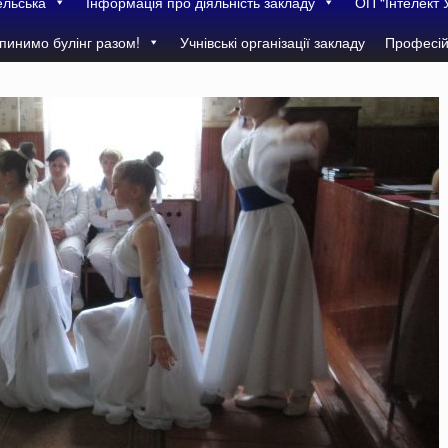
ельська
Інформація про діяльність закладу
ОП “Інтелект 
пинимо булінг разом!
Учнівські організації закладу
Професій