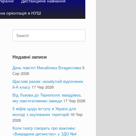
України”
Дистанційне навчання
на орієнтація в НУШ
Search
for:
Недавні записи
День пам’яті Михайлика Владислава
5
Сер 2026
Щасливі разом: незабутній відпочинок
9-А класу
17 Чер 2026
Від Львова до Тернополя: мандрівка,
яку пам’ятатимемо завжди
17 Чер 2026
5 міфів щодо вступу в Україні для
молоді з окупованих територій
16 Чер
2026
Коли театр говорить про важливе:
«Викрадене дитинство» у ЗДО №4