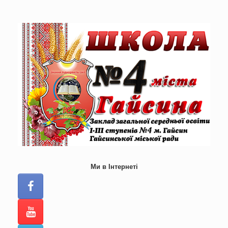
Skip
to
content
Ми в Інтернеті