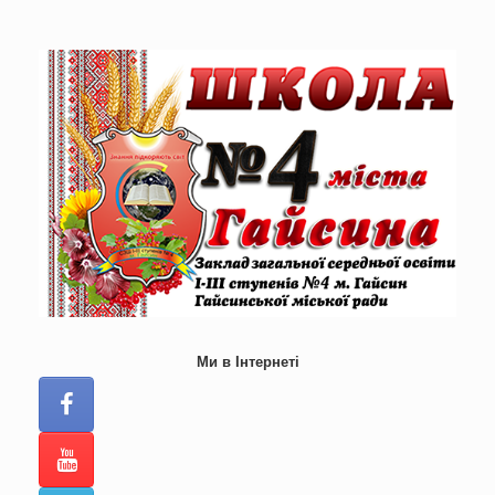
Skip
to
content
Ми в Інтернеті