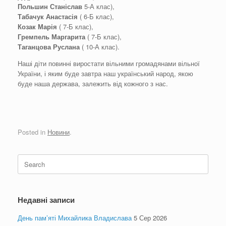
Польшин Станіслав
5-А клас),
Табачук Анастасія
( 6-Б клас),
Козак Марія
( 7-Б клас),
Гремпель Маргарита
( 7-Б клас),
Таганцова Руслана
( 10-А клас).
Наші діти повинні виростати вільними громадянами вільної
України, і яким буде завтра наш український народ, якою
буде наша держава, залежить від кожного з нас.
Posted in
Новини
.
Search
for:
Недавні записи
День пам’яті Михайлика Владислава
5 Сер 2026