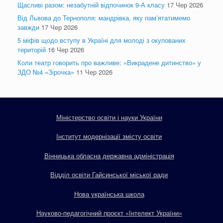
Щасливі разом: незабутній відпочинок 9-А класу
17 Чер 2026
Від Львова до Тернополя: мандрівка, яку пам’ятатимемо
завжди
17 Чер 2026
5 міфів щодо вступу в Україні для молоді з окупованих
територій
16 Чер 2026
Коли театр говорить про важливе: «Викрадене дитинство» у
ЗДО №4 «Зірочка»
11 Чер 2026
Міністерство освіти і науки України
Інститут модернізації змісту освіти
Вінницька обласна державна адміністрація
Відділ освіти Гайсинської міської ради
Нова українська школа
Науково-педагогічний проєкт «Інтелект України»