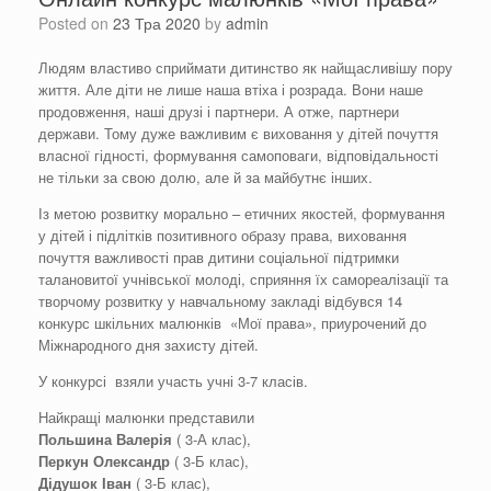
Posted on
23 Тра 2020
by
admin
Людям властиво сприймати дитинство як найщасливішу пору
життя. Але діти не лише наша втіха і розрада. Вони наше
продовження, наші друзі і партнери. А отже, партнери
держави. Тому дуже важливим є виховання у дітей почуття
власної гідності, формування самоповаги, відповідальності
не тільки за свою долю, але й за майбутнє інших.
Із метою розвитку морально – етичних якостей, формування
у дітей і підлітків позитивного образу права, виховання
почуття важливості прав дитини соціальної підтримки
талановитої учнівської молоді, сприяння їх самореалізації та
творчому розвитку у навчальному закладі відбувся 14
конкурс шкільних малюнків «Мої права», приурочений до
Міжнародного дня захисту дітей.
У конкурсі взяли участь учні 3-7 класів.
Найкращі малюнки представили
Польшина Валерія
( 3-А клас),
Перкун Олександр
( 3-Б клас),
Дідушок Іван
( 3-Б клас),