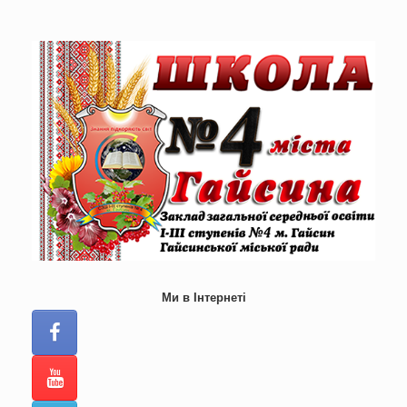
Skip
to
content
Ми в Інтернеті