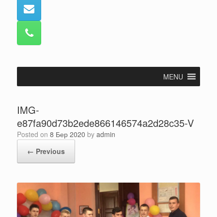
MENU
IMG-
e87fa90d73b2ede866146574a2d28c35-V
Posted on
8 Бер 2020
by
admin
← Previous