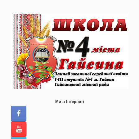
Skip
to
content
Ми в Інтернеті