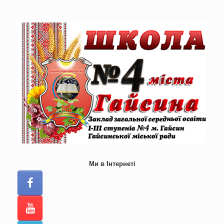
Skip
to
content
Ми в Інтернеті