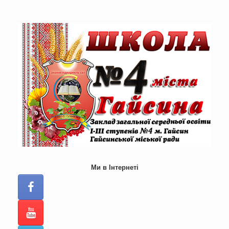
Skip
to
content
Ми в Інтернеті