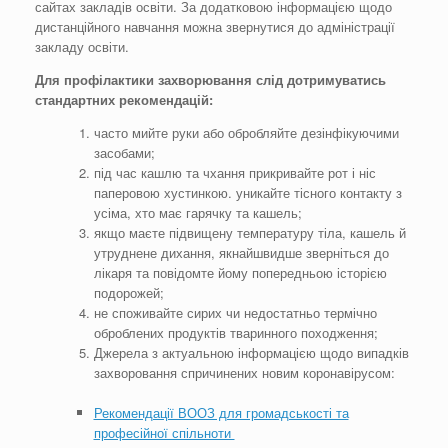
сайтах закладів освіти. За додатковою інформацією щодо
дистанційного навчання можна звернутися до адміністрації
закладу освіти.
Для профілактики захворювання слід дотримуватись
стандартних рекомендацій:
часто мийте руки або обробляйте дезінфікуючими
засобами;
під час кашлю та чхання прикривайте рот і ніс
паперовою хустинкою. уникайте тісного контакту з
усіма, хто має гарячку та кашель;
якщо маєте підвищену температуру тіла, кашель й
утруднене дихання, якнайшвидше зверніться до
лікаря та повідомте йому попередньою історією
подорожей;
не споживайте сирих чи недостатньо термічно
оброблених продуктів тваринного походження;
Джерела з актуальною інформацією щодо випадків
захворовання спричинених новим коронавірусом:
Рекомендації ВООЗ для громадськості та
професійної спільноти