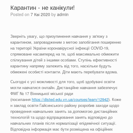
Карантин - не канікули!
Posted on
7 Кві 2020
by
admin
Зверніть увагу, що призупинення навчання у зв'язку з
карантином, запровадженим з метою запобігання поширенню
на території України коронавірусної інфекції COVID-19,
спрямоване насамперед на те, щоб максимально обмежити
спілкування дітей з іншими особами. Ступінь ефективності
карантину напряму залежить від того, наскільки будуть
обмежені особисті контакти. Діти мають перебувати вдома.
Сьогодні є усі можливості для того, щоб здобувачі освіти
могли навчатися онлайн. Дистанційне навчання забезпечує
ФМГ № 17 Вінницької міської ради
(посилання
https://disted.edu.vn.ua/courses/learn/12942
). Коже
н заклад освіти Гайсинського району розробив заходи щодо
проведення навчальних занять за допомогою дистанційних
технологій та щодо відпрацювання занять відповідно до
навчальних планів після нормалізації епідемічної ситуації.
Відповідна інформація має бути розміщена на офіційних