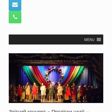
MENU
Звітний концерт « Проліски надії –