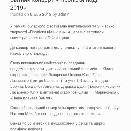
2019»
Posted on
8 Бер 2019
by
admin
У рамках обласного фестивалю вчительської та учнівської
творчості «Проліски нідії-2019» 4 березня звітували
мистецькі колективи Гайсинщини.
До концертної програми долучились учні й вчителі нашого
навчального закладу.
Свою виконавську майстерність глядачам
продемонстрували дитячий вокальний ансамбль « Кіндер -
сюрприз» ( керівники Лазаренко Оксана Євгеніївна,
Лазаренко Дмитро Іванович ) та учні 1-В класу Бондар
Зоряна, Богданюк Ангеліна, Дідіцька Дар’я ( класний керівник
Лазаренко Юлія Дмитрівна) із композиціями : «Маринонька»,
«Наша планета Земля».
Сольний вокальний номер усім присутнім подарувала Данчук
Наталія Михайлівна – педагог - організатор школи.
Бажаємо усім весни в душі,кохання у серці та щирих
посмішок довкола.