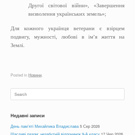
Другої світової війни», «Завершення
визволення українських земель»;
Для кожного українця ветерани є взірцем
подвигу, мужності, любові в ім’я життя на
Землі.
Posted in
Новини
.
Search
for:
Недавні записи
День пам’яті Михайлика Владислава
5 Сер 2026
Щасливі разом: незабутній відпочинок 9-А класу
17 Чер 2026