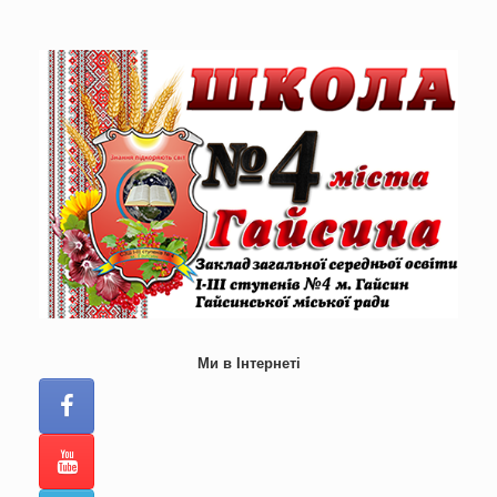
Skip
to
content
Ми в Інтернеті