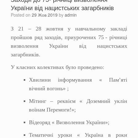
України від нацистських загарбників
Posted on
29 Жов 2019
by
admin
З 21 – 28 жовтня у навчальному закладі
пройшов ряд заходів, приурочених 75
- річниці
визволення України від нацистських
загарбників.
У класних колективах було проведено:
Хвилини інформування « Пам’яті
вічний вогонь» ;
Мітинг – реквієм « Доземний уклін
воїнам Перемоги!»;
Відеоряд « Визволення України»;
Тематичні уроки « Україна в роки