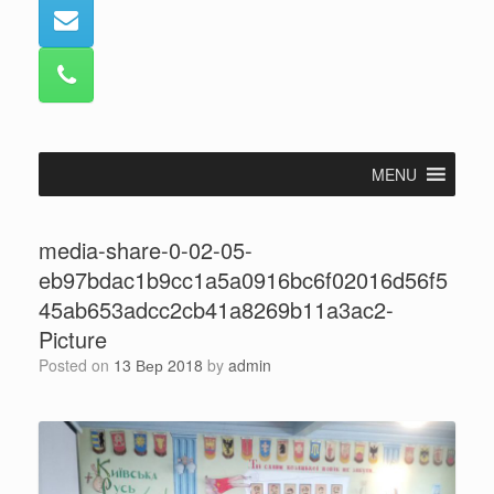
MENU
media-share-0-02-05-
eb97bdac1b9cc1a5a0916bc6f02016d56f5
45ab653adcc2cb41a8269b11a3ac2-
Picture
Posted on
13 Вер 2018
by
admin