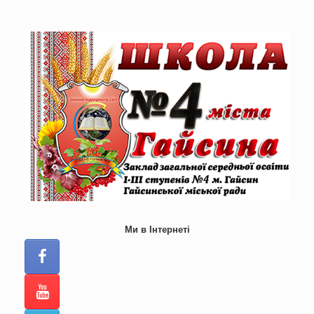
Skip
to
content
Ми в Інтернеті