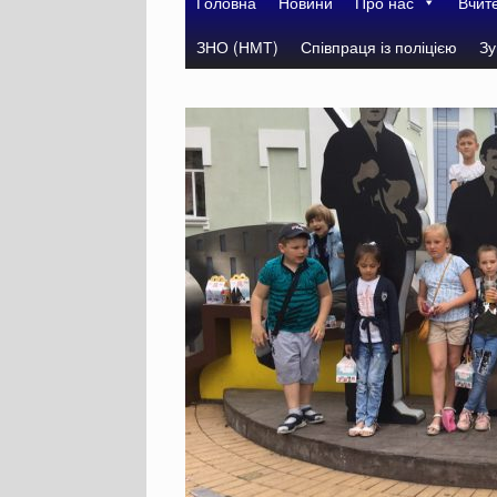
Головна
Новини
Про нас
Вчит
ЗНО (НМТ)
Співпраця із поліцією
Зу