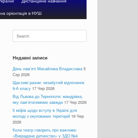
України”
Дистанційне навчання
на орієнтація в НУШ
Search
for:
Недавні записи
День пам’яті Михайлика Владислава
5
Сер 2026
Щасливі разом: незабутній відпочинок
9-А класу
17 Чер 2026
Від Львова до Тернополя: мандрівка,
яку пам’ятатимемо завжди
17 Чер 2026
5 міфів щодо вступу в Україні для
молоді з окупованих територій
16 Чер
2026
Коли театр говорить про важливе:
«Викрадене дитинство» у ЗДО №4