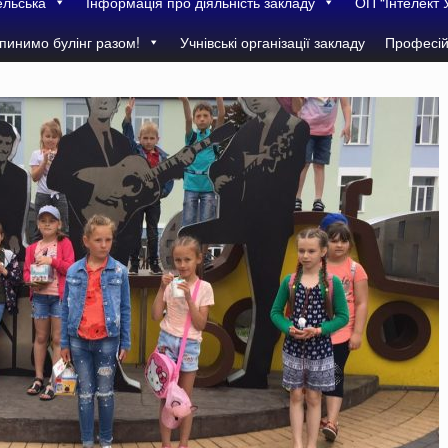
ельська
Інформація про діяльність закладу
ОП “Інтелект 
пинимо булінг разом!
Учнівські організації закладу
Професій