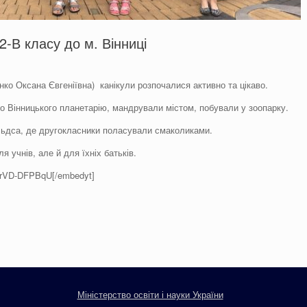
2-В класу до м. Вінниці
нко Оксана Євгеніївна) канікули розпочалися активно та цікаво.
до Вінницького планетарію, мандрували містом, побували у зоопарку.
льдса, де другокласники поласували смаколиками.
я учнів, але й для їхніх батьків.
WrVD-DFPBqU[/embedyt]
Міністерство освіти і науки України