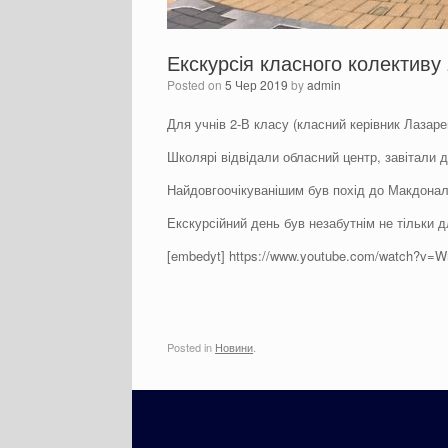
Екскурсія класного колективу 
Posted on
5 Чер 2019
by
admin
Для учнів 2-В класу (класний керівник Лазаре
Школярі відвідали обласний центр, завітали 
Найдовгоочікуванішим був похід до Макдона
Екскурсійний день був незабутнім не тільки дл
[embedyt] https://www.youtube.com/watch?v=
Posted in
Новини
.