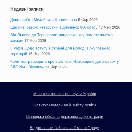
Недавні записи
День пам’яті Михайлика Владислава
5 Сер 2026
Щасливі разом: незабутній відпочинок 9-А класу
17 Чер 2026
Від Львова до Тернополя: мандрівка, яку пам’ятатимемо
завжди
17 Чер 2026
5 міфів щодо вступу в Україні для молоді з окупованих
територій
16 Чер 2026
Коли театр говорить про важливе: «Викрадене дитинство» у
ЗДО №4 «Зірочка»
11 Чер 2026
Міністерство освіти і науки України
Інститут модернізації змісту освіти
Вінницька обласна державна адміністрація
Відділ освіти Гайсинської міської ради