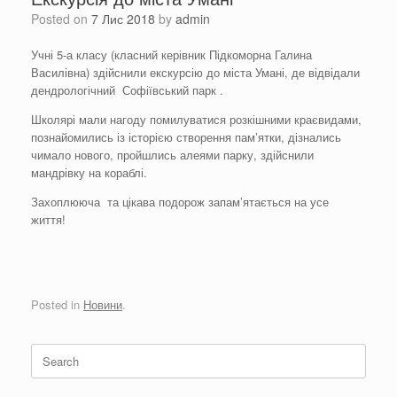
Posted on
7 Лис 2018
by
admin
Учні 5-а класу (класний керівник Підкоморна Галина
Василівна) здійснили екскурсію до міста Умані, де відвідали
дендрологічний Софіївський парк .
Школярі мали нагоду помилуватися розкішними краєвидами,
познайомились із історією створення пам’ятки, дізнались
чимало нового, пройшлись алеями парку, здійснили
мандрівку на кораблі.
Захоплююча та цікава подорож запам’ятається на усе
життя!
Posted in
Новини
.
Search
for: