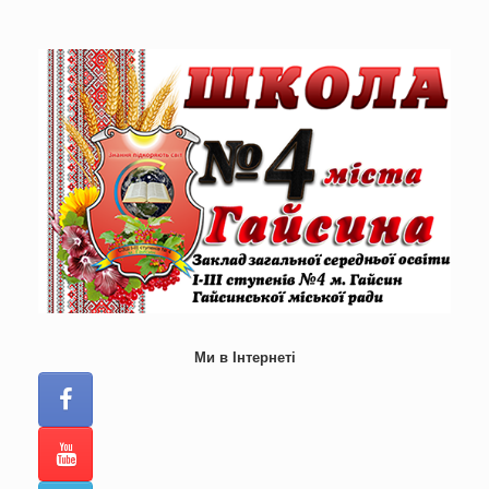
Skip
to
content
Ми в Інтернеті