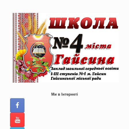
Skip
to
content
Ми в Інтернеті