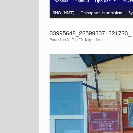
Головна
Новини
Про нас
Вчит
ЗНО (НМТ)
Співпраця із поліцією
Зу
33995648_225993371321723_
Posted on
31 Тра 2018
by
admin