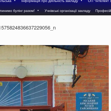
ельська
Інформація про діяльність закладу
ОП “Інтелект 
пинимо булінг разом!
Учнівські організації закладу
Професій
1575824836637229056_n