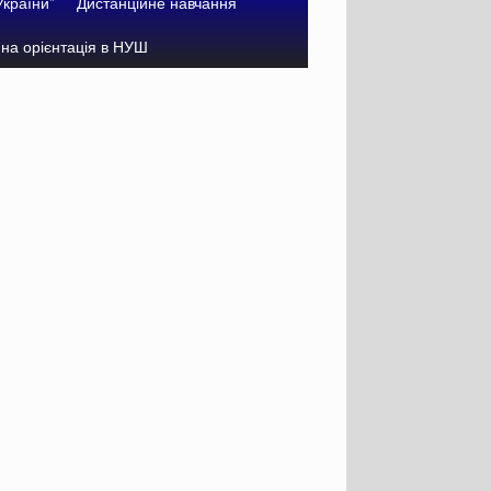
України”
Дистанційне навчання
на орієнтація в НУШ