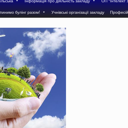
ельська
Інформація про діяльність закладу
ОП “Інтелект 
пинимо булінг разом!
Учнівські організації закладу
Професій