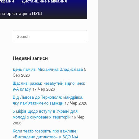
України”
Дистанційне навчання
на орієнтація в НУШ
Search
for:
Недавні записи
День пам’яті Михайлика Владислава
5
Сер 2026
Щасливі разом: незабутній відпочинок
9-А класу
17 Чер 2026
Від Львова до Тернополя: мандрівка,
яку пам’ятатимемо завжди
17 Чер 2026
5 міфів щодо вступу в Україні для
молоді з окупованих територій
16 Чер
2026
Коли театр говорить про важливе:
«Викрадене дитинство» у ЗДО №4