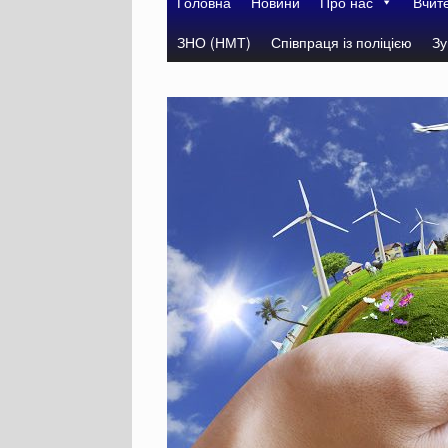
Головна
Новини
Про нас
Вчит
ЗНО (НМТ)
Співпраця із поліцією
Зу