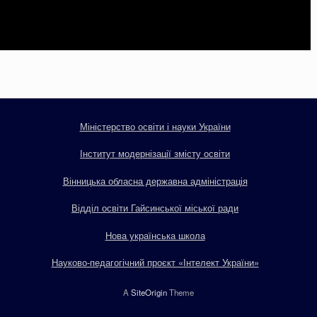
Міністерство освіти і науки України
Інститут модернізації змісту освіти
Вінницька обласна державна адміністрація
Відділ освіти Гайсинської міської ради
Нова українська школа
Науково-педагогічний проєкт «Інтелект України»
A
SiteOrigin
Theme