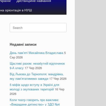
України”
Дистанційне навчання
на орієнтація в НУШ
Search
for:
Недавні записи
День пам’яті Михайлика Владислава
5
Сер 2026
Щасливі разом: незабутній відпочинок
9-А класу
17 Чер 2026
Від Львова до Тернополя: мандрівка,
яку пам’ятатимемо завжди
17 Чер 2026
5 міфів щодо вступу в Україні для
молоді з окупованих територій
16 Чер
2026
Коли театр говорить про важливе:
«Викрадене дитинство» у ЗДО №4