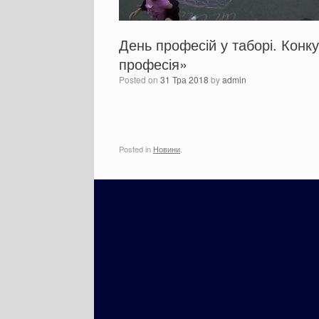
День професій у таборі. Кон
професія»
Posted on
31 Тра 2018
by
admin
Posted in
Новини
.