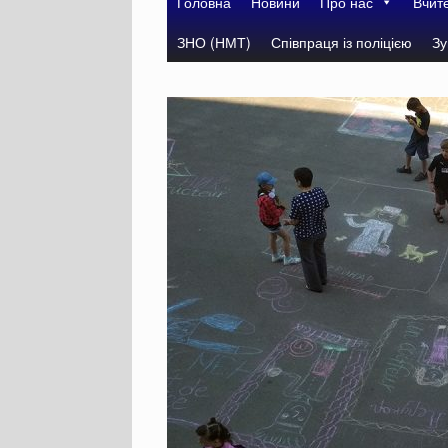
Головна
Новини
Про нас
Вчит
ЗНО (НМТ)
Співпраця із поліцією
Зу