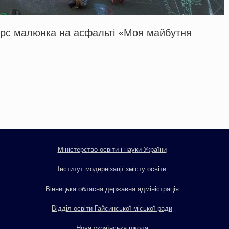
курс малюнка на асфальті «Моя майбутня
Міністерство освіти і науки України
Інститут модернізації змісту освіти
Вінницька обласна державна адміністрація
Відділ освіти Гайсинської міської ради
Нова українська школа