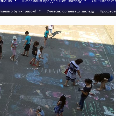
ельська
Інформація про діяльність закладу
ОП “Інтелект 
пинимо булінг разом!
Учнівські організації закладу
Професій