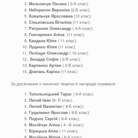
Мельничук Оксана
( 3-А клас);
Неборачок Вероніка
(2-Б клас);
Ковальчук Ярославна
(10 клас);
Сін
ь
ковська
Віталіна
(11 клас);
Ратушняк Олександр
( 4-А клас);
Гончаренко
Аліна
(11 клас);
Кандала
Юлія
( 11 клас);
Луценко Юлія
(11 клас);
Поліщук Олександр
( 10 клас);
Бондар Софія
( 2-В клас);
Карпенко Артем
( 2-В клас);
Довгань
Каріна
(11 клас)
За досягнення з технічної творчості нагороди отримали :
Топольніцький
Тарас
( 9-А клас);
Лисий Іван
(6- Б клас);
Лютий Валентин
( 8-Б клас);
Гуцаленко
Ярослав
( 8-Б клас);
Подчос
Сергій
( 9-А клас);
Мосійчук
Аліна
( 4 –Б клас);
Бірецька
Алла
( 11 клас);
Мосійчук
Марія
( 6-А клас);