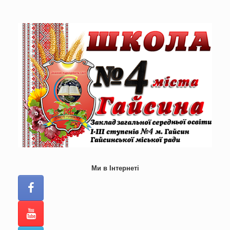
Skip
to
content
Ми в Інтернеті