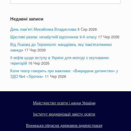
for:
Недавні записи
День пам’яті Михайлика Владислава
5 Сер 2026
Щасливі разом: незабутній відпочинок 9-А класу
17 Чер 2026
Від Львова до Тернополя: мандрівка, яку пам’ятатимемо
завжди
17 Чер 2026
5 міфів щодо вступу в Україні для молоді з окупованих
територій
16 Чер 2026
Коли театр говорить про важливе: «Викрадене дитинство» у
ЗДО №4 «Зірочка»
11 Чер 2026
Міністерство освіти і науки України
Інститут модернізації змісту освіти
Вінницька обласна державна адміністрація