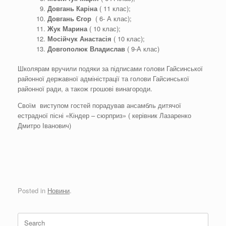
Довгань
Каріна
( 11 клас);
Довгань Єгор
( 6- А клас);
Жук Марина
( 10 клас);
Мосійчук
Анастасія
( 10 клас);
Довгополюк
Владислав
( 9-А клас)
Школярам вручили подяки за підписами голови Гайсинської
районної державної адміністрації та голови Гайсинської
районної ради, а також грошові винагороди.
Своїм виступом гостей порадував ансамбль дитячої
естрадної пісні «Кіндер – сюрприз» ( керівник Лазаренко
Дмитро Іванович)
Posted in
Новини
.
Search