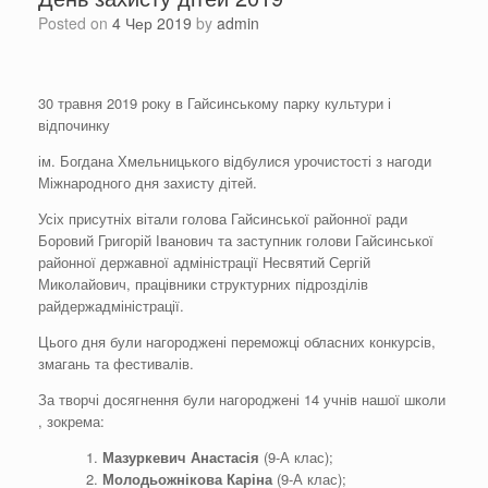
Posted on
4 Чер 2019
by
admin
30 травня 2019 року в Гайсинському парку культури і
відпочинку
ім. Богдана Хмельницького відбулися урочистості з нагоди
Міжнародного дня захисту дітей.
Усіх присутніх вітали голова Гайсинської районної ради
Боровий Григорій Іванович та заступник голови Гайсинської
районної державної адміністрації Несвятий Сергій
Миколайович, працівники структурних підрозділів
райдержадміністрації.
Цього дня були нагороджені переможці обласних конкурсів,
змагань та фестивалів.
За творчі досягнення були нагороджені 14 учнів нашої школи
, зокрема:
Мазуркевич
Анастасія
(9-А клас);
Молодьожнікова
Каріна
(9-А клас);