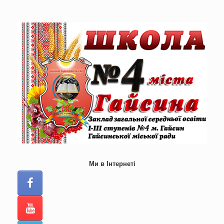
Skip
to
content
Ми в Інтернеті