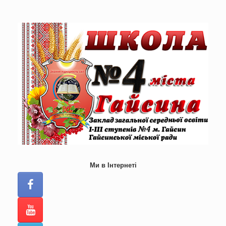
Skip
to
content
Ми в Інтернеті