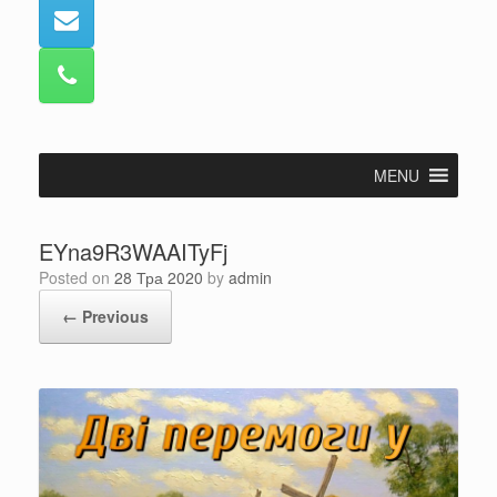
MENU
EYna9R3WAAITyFj
Posted on
28 Тра 2020
by
admin
← Previous