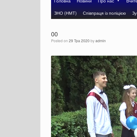
Головна
Новини
Про нас
Вчит
ЗНО (НМТ)
Співпраця із поліцією
Зу
00
Posted on
29 Тра 2020
by
admin