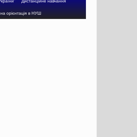
України”
Дистанційне навчання
на орієнтація в НУШ