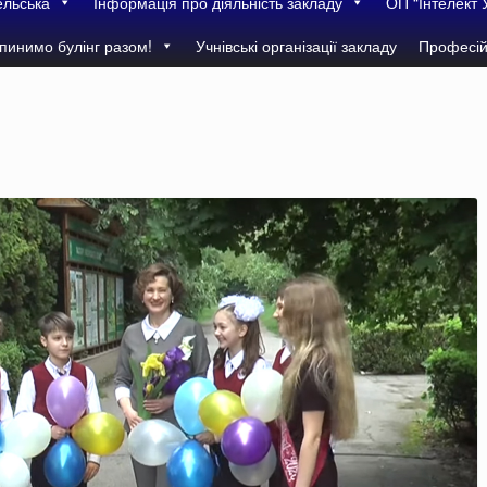
ельська
Інформація про діяльність закладу
ОП “Інтелект 
пинимо булінг разом!
Учнівські організації закладу
Професій