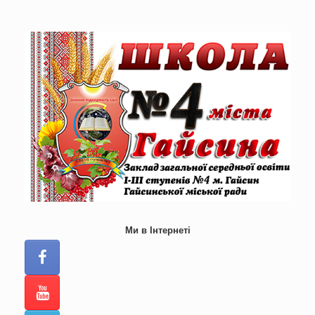
Skip
to
content
Ми в Інтернеті