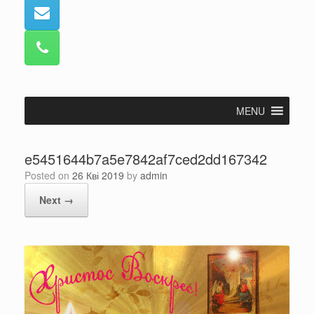
MENU
e5451644b7a5e7842af7ced2dd167342
Posted on
26 Кві 2019
by
admin
Next →