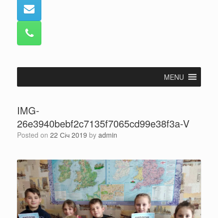
MENU
IMG-
26e3940bebf2c7135f7065cd99e38f3a-V
Posted on
22 Січ 2019
by
admin