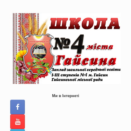
Skip
to
content
Ми в Інтернеті