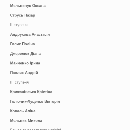
Мельничук Оксана
Струсь Назар
ІІ ступеня
Андрухова Анастасія
Голик Поліна
Джерелюк Діана
Манченко Ірина
Павлик Андрій
ІІІ ступеня
Крижанівська Крістіна
Голючик-Луценко Вікторія
Коваль Аліна
Мельник Микола
Бажаємо подальших успіхів!