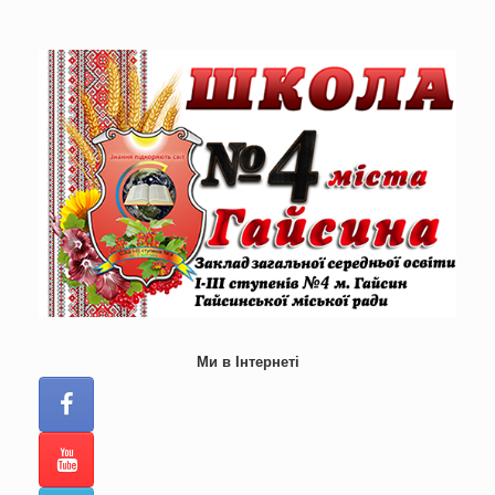
Skip
to
content
Ми в Інтернеті