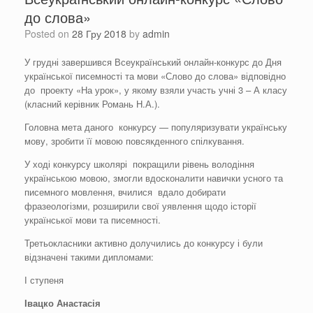
до слова»
Posted on
28 Гру 2018
by
admin
У грудні завершився Всеукраїнський онлайн-конкурс до Дня
української писемності та мови «Слово до слова» відповідно
до проекту «На урок», у якому взяли участь учні 3 – А класу
(класний керівник Романь Н.А.).
Головна мета даного конкурсу — популяризувати українську
мову, зробити її мовою повсякденного спілкування.
У ході конкурсу школярі покращили рівень володіння
українською мовою, змогли вдосконалити навички усного та
писемного мовлення, вчилися вдало добирати
фразеологізми, розширили свої уявлення щодо історії
української мови та писемності.
Третьокласники активно долучились до конкурсу і були
відзначені такими дипломами:
І ступеня
Івацко Анастасія