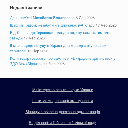
Недавні записи
День пам’яті Михайлика Владислава
5 Сер 2026
Щасливі разом: незабутній відпочинок 9-А класу
17 Чер 2026
Від Львова до Тернополя: мандрівка, яку пам’ятатимемо
завжди
17 Чер 2026
5 міфів щодо вступу в Україні для молоді з окупованих
територій
16 Чер 2026
Коли театр говорить про важливе: «Викрадене дитинство» у
ЗДО №4 «Зірочка»
11 Чер 2026
Міністерство освіти і науки України
Інститут модернізації змісту освіти
Вінницька обласна державна адміністрація
Відділ освіти Гайсинської міської ради