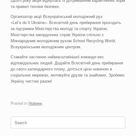
Цього року акція відбулась із дотриманням карантинних норм
та правил техніки безпеки.
Організатор акції Всеукраїнський молодіжний рух
«Let’s do it Ukraine». Всесвітній день прибирання проходить
за підтримки Міністерства молоді та спорту України,
Міністерства закордонних справ України спільно з
Міжнародним молодіжним рухом School Recycling World,
Всеукраїнським молодіжним центром.
Ставайте частиною наймасштабнішої команди еко
відповідальних людей. Додайте Всесвітній день прибирання
до свого календарного плану, діліться цією новиною в
соціальних мережах, мотивуйте друзів та знайомих. Зробимо
Україну чистою разом!
Posted in
Новини
.
Search
for: