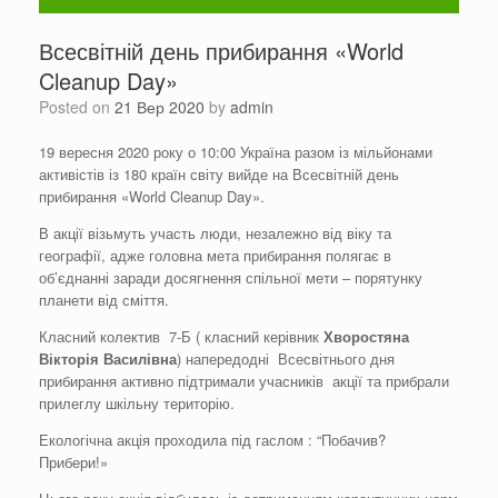
Всесвітній день прибирання «World
Cleanup Day»
Posted on
21 Вер 2020
by
admin
19 вересня 2020 року о 10:00 Україна разом із мільйонами
активістів із 180 країн світу вийде на Всесвітній день
прибирання «World Cleanup Day».
В акції візьмуть участь люди, незалежно від віку та
географії, адже головна мета прибирання полягає в
об’єднанні заради досягнення спільної мети – порятунку
планети від сміття.
Класний колектив 7-Б ( класний керівник
Хворостяна
Вікторія Василівна
) напередодні Всесвітнього дня
прибирання активно підтримали учасників акції та прибрали
прилеглу шкільну територію.
Екологічна акція проходила під гаслом : “Побачив?
Прибери!»