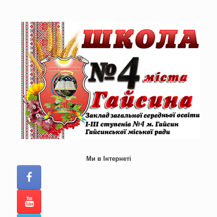
Skip
to
content
Ми в Інтернеті