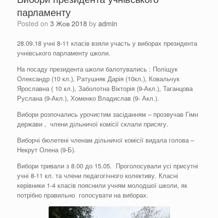
парламенту
Posted on
3 Жов 2018
by
admin
28.09.18 учні 8-11 класів взяли участь у виборах президента
учнівського парламенту школи.
На посаду президента школи балотувались : Поліщук
Олександр (10 кл.), Ратушняк Дарія (10кл.), Ковальчук
Ярославна ( 10 кл.), Заболотна Вікторія (9-Акл.), Таганцова
Руслана (9-Акл.), Хоменко Владислав (9- Акл.).
Вибори розпочались урочистим засіданням – прозвучав Гімн
держави , члени дільничої комісії склали присягу.
Виборчі бюлетені членам дільничої комісії видала голова –
Некрут Олена (9-Б).
Вибори тривали з 8.00 до 15.05. Проголосували усі присутні
учні 8-11 кл. та члени педагогічного колективу. Класні
керівники 1-4 класів пояснили учням молодшої школи, як
потрібно правильно голосувати на виборах.