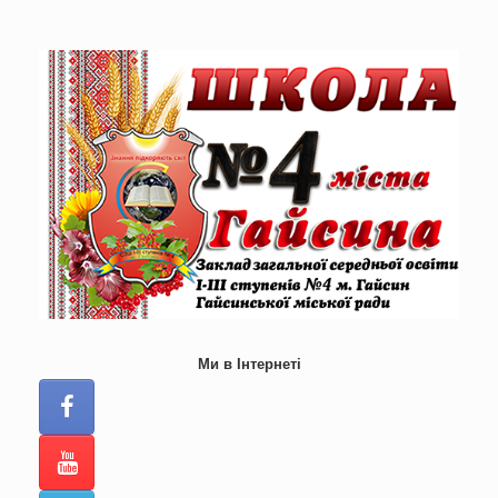
Skip
to
content
Ми в Інтернеті