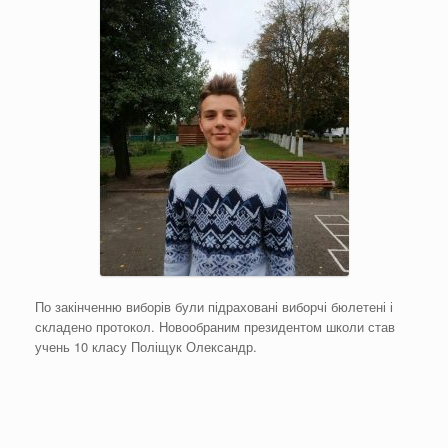
По закінченню виборів були підраховані виборчі бюлетені і
складено протокол. Новообраним президентом школи став
учень 10 класу Поліщук Олександр.