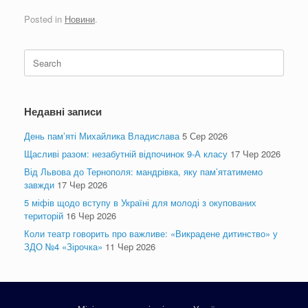
Posted in
Новини
.
Search
for:
Недавні записи
День пам’яті Михайлика Владислава
5 Сер 2026
Щасливі разом: незабутній відпочинок 9-А класу
17 Чер 2026
Від Львова до Тернополя: мандрівка, яку пам’ятатимемо
завжди
17 Чер 2026
5 міфів щодо вступу в Україні для молоді з окупованих
територій
16 Чер 2026
Коли театр говорить про важливе: «Викрадене дитинство» у
ЗДО №4 «Зірочка»
11 Чер 2026