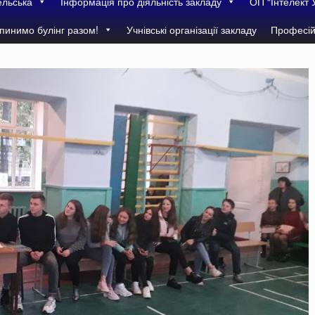
ельська
Інформація про діяльність закладу
ОП “Інтелект 
пинимо булінг разом!
Учнівські організації закладу
Професій