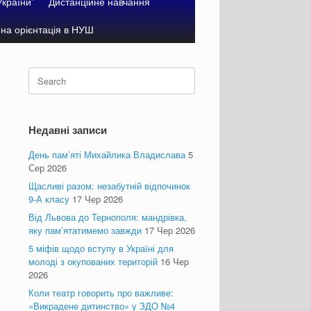
України”
Дистанційне навчання
на орієнтація в НУШ
Search
for:
Недавні записи
День пам’яті Михайлика Владислава
5
Сер 2026
Щасливі разом: незабутній відпочинок
9-А класу
17 Чер 2026
Від Львова до Тернополя: мандрівка,
яку пам’ятатимемо завжди
17 Чер 2026
5 міфів щодо вступу в Україні для
молоді з окупованих територій
16 Чер
2026
Коли театр говорить про важливе:
«Викрадене дитинство» у ЗДО №4