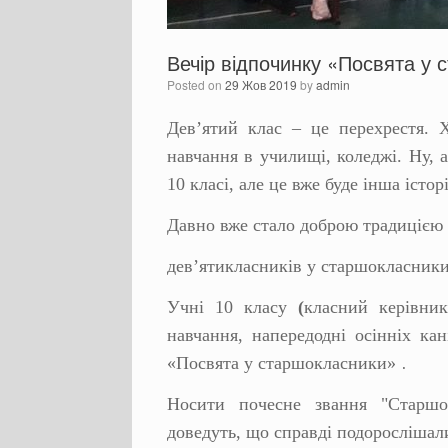
Вечір відпочинку «Посвята у 
Posted on
29 Жов 2019
by
admin
Дев’ятий клас – це перехрестя. 
навчання в училищі, коледжі. Ну, 
10 класі, але це вже буде інша історі
Давно вже стало доброю традицією 
дев’ятикласників у старшокласники
Учні 10 класу
(
класний керівник
навчання, напередодні осінніх кан
«Посвята у старшокласники»
.
Носити почесне звання "Старшо
доведуть, що справді подорослішал