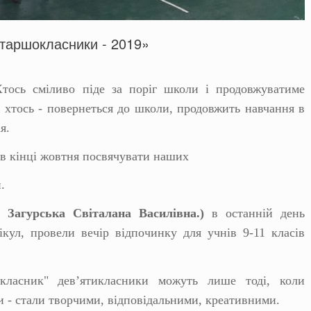
старшокласники - 2019»
Хтось сміливо піде за поріг школи і продовжуватиме
а хтось - повернеться до школи, продовжить навчання в
я.
в кінці жовтня посвячувати наших
.
Загурська Світалана Василівна.)
в останній день
ікул, провели вечір відпочинку для учнів 9-11 класів
класник" дев’ятикласники можуть лише тоді, коли
и - стали творчими, відповідальними, креативними.