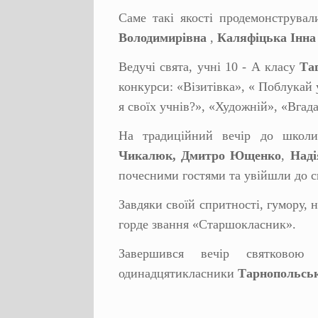
Саме такі якості продемонструвал
Володимирівна
,
Каляфіцька Інна
Ведучі свята, учні 10 - А класу
Та
конкурси: «Візитівка», « Поблукай
я своїх учнів?», «Художній», «Вгад
На традиційний вечір до школ
Чикалюк,
Дмитро Ющенко
,
Наді
почесними гостями та увійшли до с
Завдяки своїй спритності, гумору, 
горде звання «Старшокласник».
Завершився вечір святковою
одинадцятикласники
Тарнопольськ