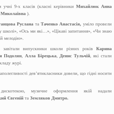
и учні 9-х класів (класні керівники
Михайлюк Анна
 Миколаївна
).
ганцова Руслана
та
Таченко Анастасія,
уміло провели
 у школі», «Ось ми які…», «Цікаві запитання», «Чи знаю
ай мелодію».
и завітали випускники школи різних років
Карина
я Подолян
,
Алла Бірецька
,
Денис Тульчій
, які стали
кладу журі.
наполегливості дев’ятикласники довели, що гідні носити
 дискотекою, музичне оформлення якій надали
ий Євгеній
та
Земляков Дмитро.