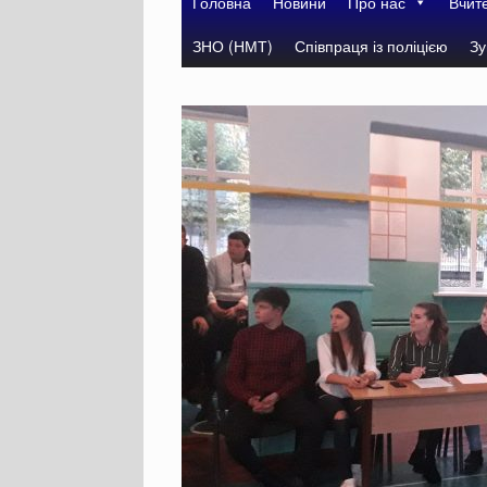
Головна
Новини
Про нас
Вчит
ЗНО (НМТ)
Співпраця із поліцією
Зу