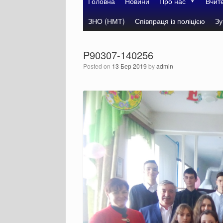
Головна
Новини
Про нас
Вчит
ЗНО (НМТ)
Співпраця із поліцією
Зу
P90307-140256
Posted on
13 Бер 2019
by
admin