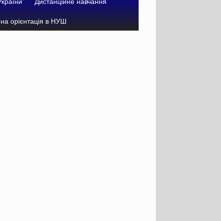
України”
Дистанційне навчання
на орієнтація в НУШ