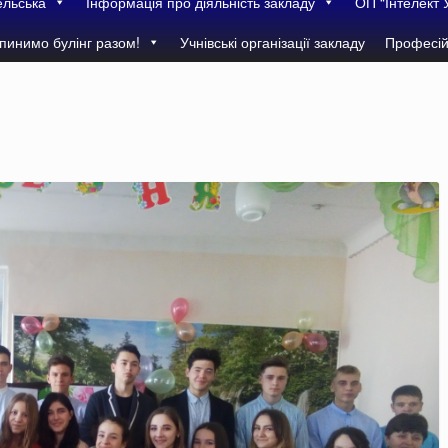
ельська
Інформація про діяльність закладу
ОП “Інтелект 
пинимо булінг разом!
Учнівські організації закладу
Професій