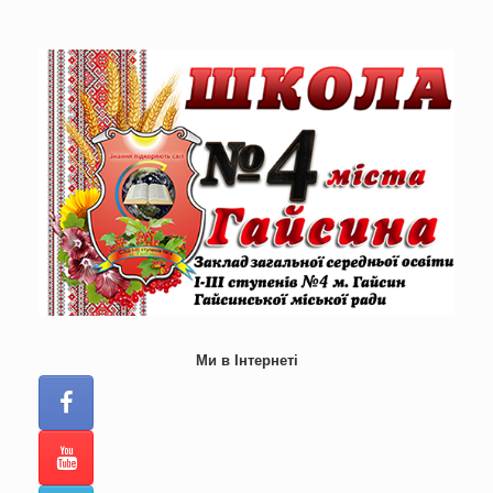
Skip
to
content
Ми в Інтернеті