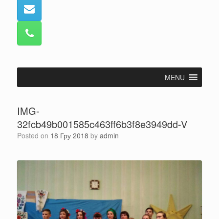
MENU
IMG-
32fcb49b001585c463ff6b3f8e3949dd-V
Posted on
18 Гру 2018
by
admin