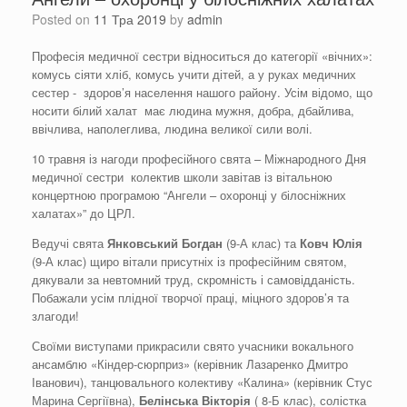
Posted on
11 Тра 2019
by
admin
Професія медичної сестри відноситься до категорії «вічних»:
комусь сіяти хліб, комусь учити дітей, а у руках медичних
сестер - здоров’я населення нашого району. Усім відомо, що
носити білий халат має людина мужня, добра, дбайлива,
ввічлива, наполеглива, людина великої сили волі.
10 травня із нагоди професійного свята – Міжнародного Дня
медичної сестри колектив школи завітав із вітальною
концертною програмою “Ангели – охоронці у білосніжних
халатах»” до ЦРЛ.
Ведучі свята
Янковський Богдан
(9-А клас) та
Ковч Юлія
(9-А клас) щиро вітали присутніх із професійним святом,
дякували за невтомний труд, скромність і самовідданість.
Побажали усім плідної творчої праці, міцного здоров’я та
злагоди!
Своїми виступами прикрасили свято учасники вокального
ансамблю «Кіндер-сюрприз» (керівник Лазаренко Дмитро
Іванович), танцювального колективу «Калина» (керівник Стус
Марина Сергіївна),
Белінська Вікторія
( 8-Б клас), солістка