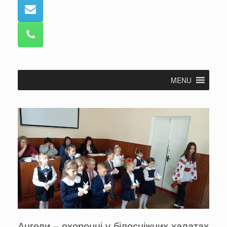
MENU
Ангели – охоронці у білосніжних халатах