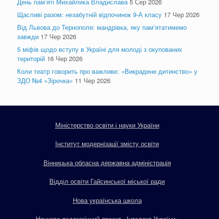
День пам’яті Михайлика Владислава
5 Сер 2026
Щасливі разом: незабутній відпочинок 9-А класу
17 Чер 2026
Від Львова до Тернополя: мандрівка, яку пам’ятатимемо
завжди
17 Чер 2026
5 міфів щодо вступу в Україні для молоді з окупованих
територій
16 Чер 2026
Коли театр говорить про важливе: «Викрадене дитинство» у
ЗДО №4 «Зірочка»
11 Чер 2026
Міністерство освіти і науки України
Інститут модернізації змісту освіти
Вінницька обласна державна адміністрація
Відділ освіти Гайсинської міської ради
Нова українська школа
Науково-педагогічний проєкт «Інтелект України»