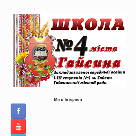
Skip
to
content
Ми в Інтернеті