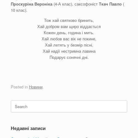
Проскуріна Вероніка
(4-А клас), саксофоніст
Ткач Павло
(
10 клас).
Тож хай святково бринить,
Хай добром вам щиро віддається
Кожен день, година і мить.
Хай любов вас вік не покине,
Хай летять у безмір пісні,
Хай надії нестримна лавина
Подарує сонячні дні.
Posted in
Новини
.
Search
for:
Недавні записи