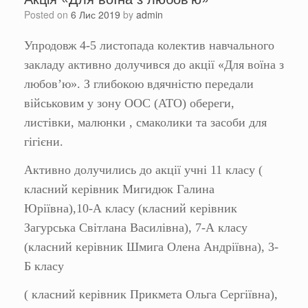
Posted on
6 Лис 2019
by
admin
Упродовж 4-5 листопада колектив навчального
закладу активно долучився до акції «Для воїна з
любов’ю». З глибокою вдячністю передали
військовим у зону ООС (АТО) обереги,
листівки, малюнки , смаколики та засоби для
гігієни.
Активно долучились до акції учні 11 класу (
класний керівник Мигидюк Галина
Юріївна),10-А класу (класний керівник
Загурська Світлана Василівна), 7-А класу
(класний керівник Шмига Олена Андріївна), 3-
Б класу
( класний керівник Прикмета Ольга Сергіївна),