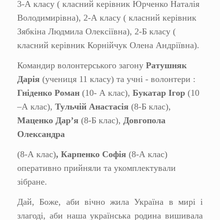
3-А класу ( класний керівник Юрченко Наталія
Володимирівна), 2-А класу ( класний керівник
Зябкіна Людмила Олексіївна), 2-Б класу (
класний керівник Корнійчук Олена Андріївна).
Командир волонтерського загону
Ратушняк
Дарія
(учениця 11 класу) та учні - волонтери :
Гніденко Роман
(10- А клас),
Букатар Ігор
(10
–А клас),
Тульчій Анастасія
(8-Б клас),
Маценко Дар’я
(8-Б клас),
Довгопола
Олександра
(8-А клас)
, Карпенко Софія
(8-А клас)
оперативно прийняли та укомплектували
зібране.
Дай, Боже, аби вічно жила Україна в мирі і
злагоді, аби наша українська родина вишивала