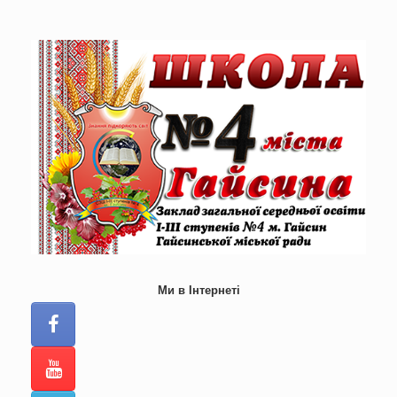
Skip
to
content
Ми в Інтернеті