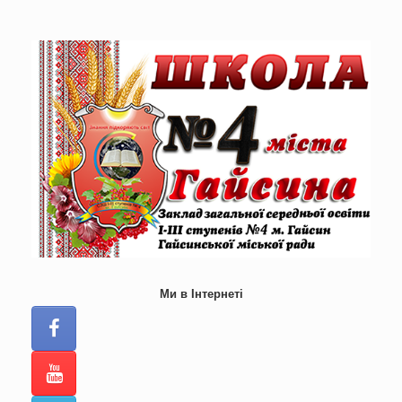
Skip
to
content
Ми в Інтернеті