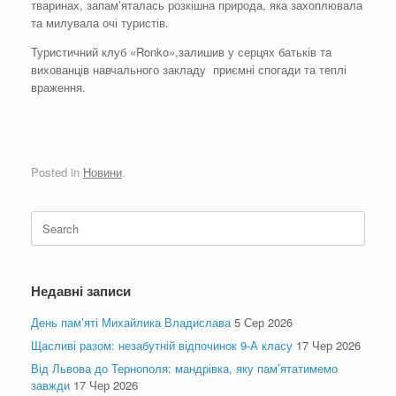
тваринах, запам’яталась розкішна природа, яка захоплювала
та милувала очі туристів.
Туристичний клуб «Ronko»,залишив у серцях батьків та
вихованців навчального закладу приємні спогади та теплі
враження.
Posted in
Новини
.
Search
for:
Недавні записи
День пам’яті Михайлика Владислава
5 Сер 2026
Щасливі разом: незабутній відпочинок 9-А класу
17 Чер 2026
Від Львова до Тернополя: мандрівка, яку пам’ятатимемо
завжди
17 Чер 2026