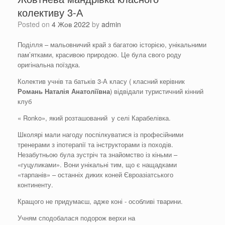
колективу 3-А
Posted on
4 Жов 2022
by
admin
Поділля – мальовничий край з багатою історією, унікальними
пам’ятками, красивою природою. Це була свого роду
оригінальна поїздка.
Колектив учнів та батьків 3-А класу ( класний керівник
Романь
Наталія
Анатоліївна
) відвідали туристичний кінний
клуб
« Ronko», який розташований у селі Карабелівка.
Школярі мали нагоду поспілкуватися із професійними
тренерами з іпотерапії та інструкторами із походів.
Незабутньою була зустріч та знайомство із кіньми –
«гуцуликами». Вони унікальні тим, що є нащадками
«тарпанів» – останніх диких коней Євроазіатського
континенту.
Кращого не придумаєш, адже коні - особливі тварини.
Учням сподобалася подорож верхи на