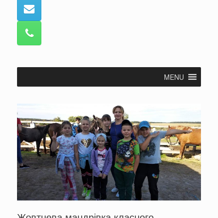
MENU
Жовтнева мандрівка класного