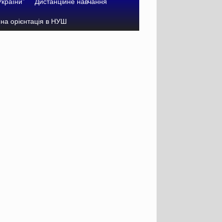
України”
Дистанційне навчання
на орієнтація в НУШ