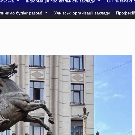
ельська
Інформація про діяльність закладу
ОП “Інтелект 
пинимо булінг разом!
Учнівські організації закладу
Професій