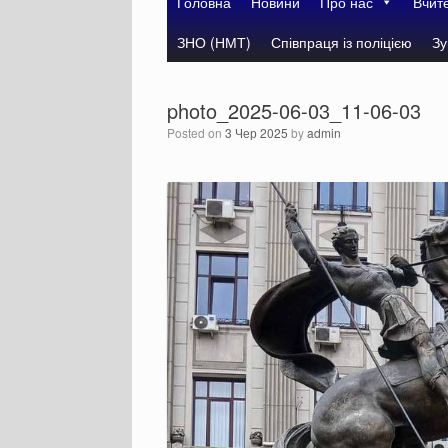
Головна
Новини
Про нас
Вчит
ЗНО (НМТ)
Співпраця із поліцією
Зу
photo_2025-06-03_11-06-03
Posted on
3 Чер 2025
by
admin